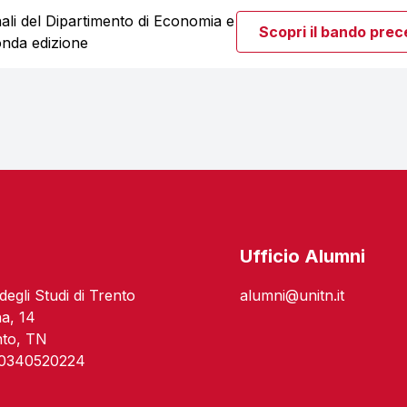
nnali del Dipartimento di Economia e
Scopri il bando pre
nda edizione
o
Ufficio Alumni
degli Studi di Trento
alumni@unitn.it
na, 14
nto, TN
 00340520224