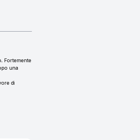
to. Fortemente
dopo una
vore di