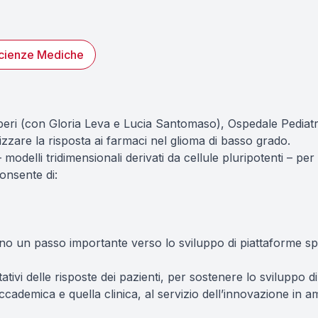
cienze Mediche
Tiberi (con Gloria Leva e Lucia Santomaso), Ospedale Pedi
izzare la risposta ai farmaci nel glioma di basso grado.
modelli tridimensionali derivati da cellule pluripotenti – per
onsente di:
no un passo importante verso lo sviluppo di piattaforme sper
ivi delle risposte dei pazienti, per sostenere lo sviluppo di
accademica e quella clinica, al servizio dell’innovazione in 
Fotografie Luca Tiberi, Gloria Leva e Lucia Santomaso