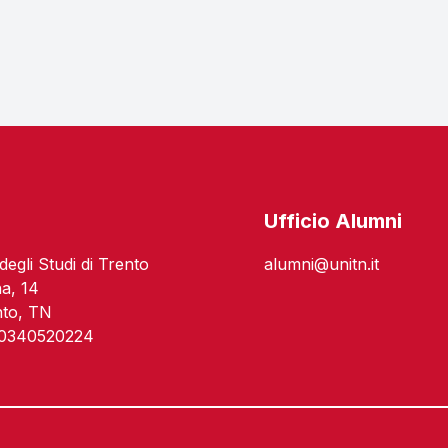
o
Ufficio Alumni
degli Studi di Trento
alumni@unitn.it
na, 14
nto, TN
 00340520224