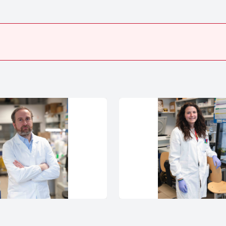
❮
❯
1
/4