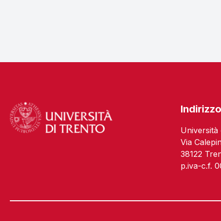
Logo
Indirizz
Università 
Via Calepi
38122 Tre
p.iva-c.f.